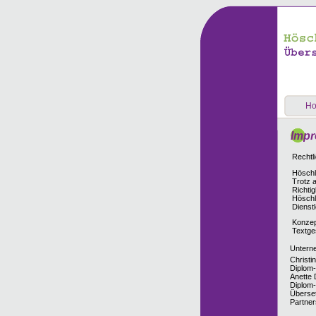
H
Imp
Rechtl
Höschle
Trotz a
Richti
Höschl
Dienst
Konzep
Textges
Untern
Christi
Diplom-
Anette 
Diplom
Überse
Partner