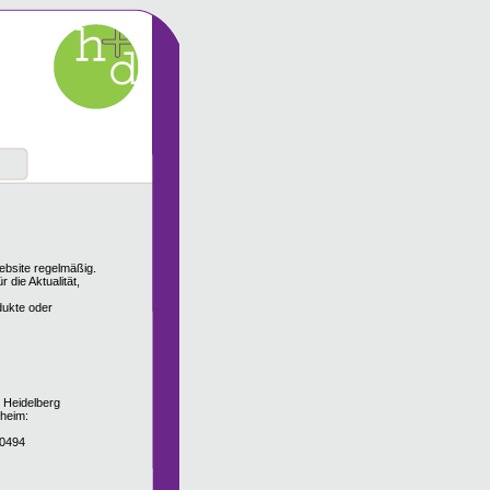
ebsite regelmäßig.
 die Aktualität,
dukte oder
: Heidelberg
heim:
20494