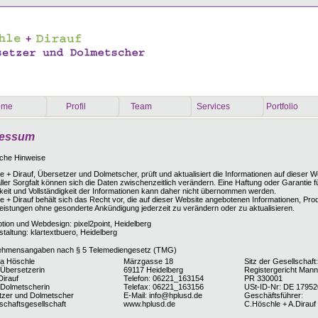
ome
Profil
Team
Services
Portfolio
ressum
iche Hinweise
 + Dirauf, Übersetzer und Dolmetscher, prüft und aktualisiert die Informationen auf dieser W
ller Sorgfalt können sich die Daten zwischenzeitlich verändern. Eine Haftung oder Garantie für
gkeit und Vollständigkeit der Informationen kann daher nicht übernommen werden.
e + Dirauf behält sich das Recht vor, die auf dieser Website angebotenen Informationen, Pro
leistungen ohne gesonderte Ankündigung jederzeit zu verändern oder zu aktualisieren.
tion und Webdesign: pixel2point, Heidelberg
taltung: klartextbuero, Heidelberg
ehmensangaben nach § 5 Telemediengesetz (TMG)
na Höschle
Märzgasse 18
Sitz der Gesellschaft
Übersetzerin
69117 Heidelberg
Registergericht Mann
Dirauf
Telefon: 06221_163154
PR 330001
-Dolmetscherin
Telefax: 06221_163156
USt-ID-Nr: DE 1795
tzer und Dolmetscher
E-Mail: info@hplusd.de
Geschäftsführer:
schaftsgesellschaft
www.hplusd.de
C.Höschle + A.Dirauf